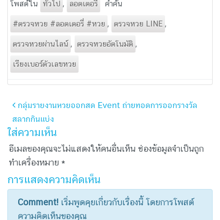
โพสต์ใน
ทั่วไป
,
ลอตเตอรี่
คำค้น
#ตรวจหวย #ลอตเตอรี่ #หวย
,
ตรวจหวย LINE
,
ตรวจหวยผ่านไลน์
,
ตรวจหวยอัตโนมัติ
,
เรียงเบอร์ตัวเลขหวย
การนำ
กลุ่มรายงานหวยออกสด Event ถ่ายทอดการออกรางวัล
ทาง
สลากกินแบ่ง
โพสต์
ใส่ความเห็น
อีเมลของคุณจะไม่แสดงให้คนอื่นเห็น
ช่องข้อมูลจำเป็นถูก
ทำเครื่องหมาย
*
การแสดงความคิดเห็น
Comment!
เริ่มพูดคุยเกี่ยวกับเรื่องนี้ โดยการโพสต์
ความคิดเห็นของคุณ