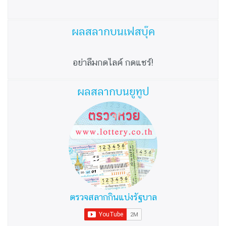
ผลสลากบนเฟสบุ๊ค
อย่าลืมกดไลค์ กดแชร์!
ผลสลากบนยูทูป
ตรวจสลากกินแบ่งรัฐบาล